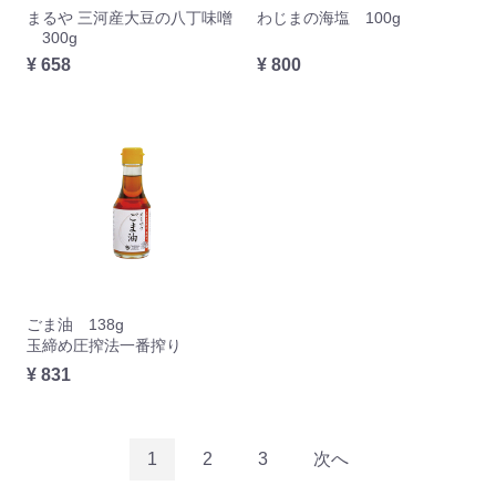
まるや 三河産大豆の八丁味噌
わじまの海塩 100g
300g
¥ 658
¥ 800
ごま油 138g
玉締め圧搾法一番搾り
¥ 831
1
2
3
次へ