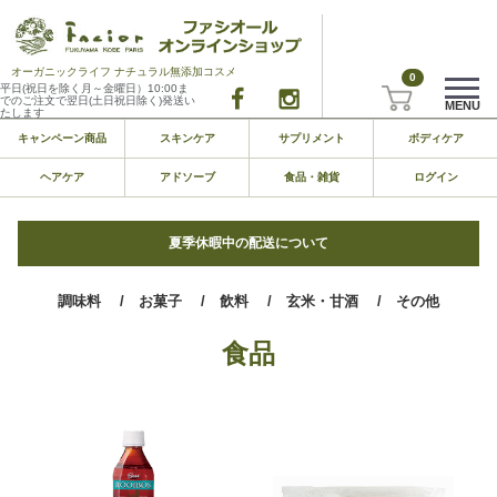
オーガニックライフ ナチュラル無添加コスメ
0
平日(祝日を除く月～金曜日）10:00ま
でのご注文で翌日(土日祝日除く)発送い
MENU
たします
キャンペーン商品
スキンケア
サプリメント
ボディケア
ヘアケア
アドソーブ
食品・雑貨
ログイン
夏季休暇中の配送について
調味料
/ お菓子
/ 飲料
/ 玄米・甘酒
/ その他
食品