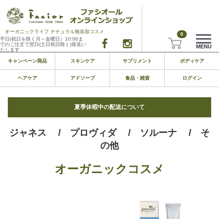
オーガニックライフ ナチュラル無添加コスメ
0
平日(祝日を除く月～金曜日）10:00ま
でのご注文で翌日(土日祝日除く)発送い
MENU
たします
キャンペーン商品
スキンケア
サプリメント
ボディケア
ヘアケア
アドソーブ
食品・雑貨
ログイン
夏季休暇中の配送について
ジャネス
/ プロヴィダ
/ ソルーナ
/ そ
の他
オーガニックコスメ