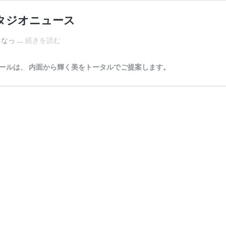
タジオニュース
フ
なっ …
続きを読む
ァ
シ
オールは、 内面から輝く美をトータルでご提案します。
オ
ー
ル
ス
タ
ジ
オ
か
ら
お
知
ら
せ
／
ス