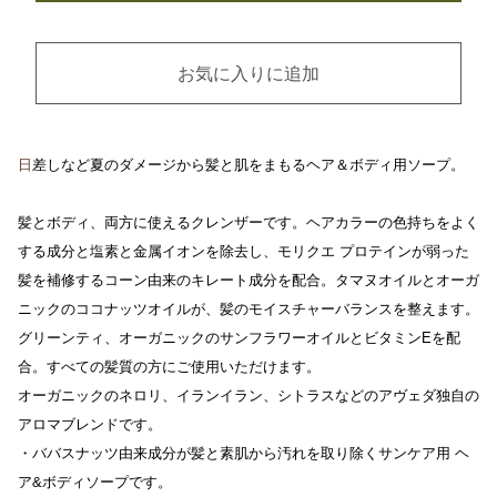
お気に入りに追加
日
差しなど夏のダメージから髪と肌をまもるヘア＆ボディ用ソープ。
髪とボディ、両方に使えるクレンザーです。ヘアカラーの色持ちをよく
する成分と塩素と金属イオンを除去し、モリクエ プロテインが弱った
髪を補修するコーン由来のキレート成分を配合。タマヌオイルとオーガ
ニックのココナッツオイルが、髪のモイスチャーバランスを整えます。
グリーンティ、オーガニックのサンフラワーオイルとビタミンEを配
合。すべての髪質の方にご使用いただけます。
オーガニックのネロリ、イランイラン、シトラスなどのアヴェダ独自の
アロマブレンドです。
・ババスナッツ由来成分が髪と素肌から汚れを取り除くサンケア用 ヘ
ア&ボディソープです。