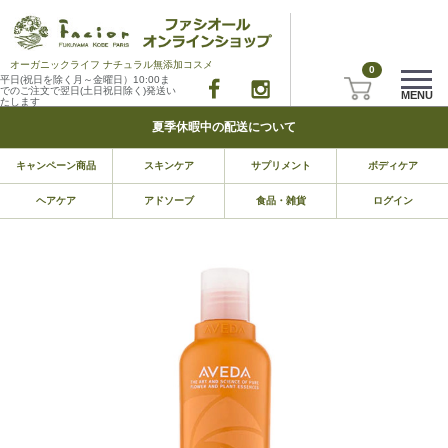
オーガニックライフ ナチュラル無添加コスメ
0
平日(祝日を除く月～金曜日）10:00ま
でのご注文で翌日(土日祝日除く)発送い
MENU
たします
夏季休暇中の配送について
キャンペーン商品
スキンケア
サプリメント
ボディケア
ヘアケア
アドソーブ
食品・雑貨
ログイン