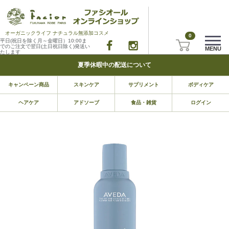
オーガニックライフ ナチュラル無添加コスメ
0
平日(祝日を除く月～金曜日）10:00ま
でのご注文で翌日(土日祝日除く)発送い
MENU
たします
夏季休暇中の配送について
キャンペーン商品
スキンケア
サプリメント
ボディケア
ヘアケア
アドソーブ
食品・雑貨
ログイン