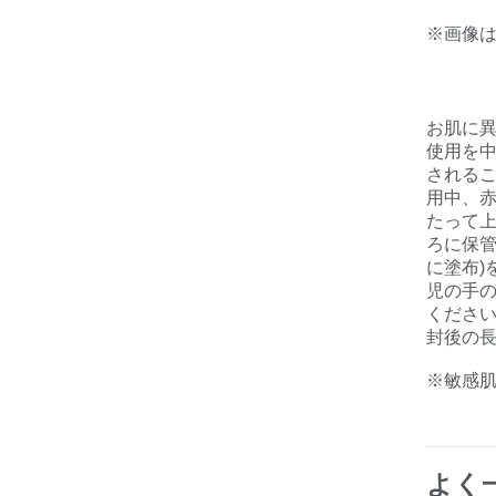
※画像
お肌に
使用を
される
用中、赤
たって
ろに保管
に塗布)
児の手
くださ
封後の
※敏感
よく