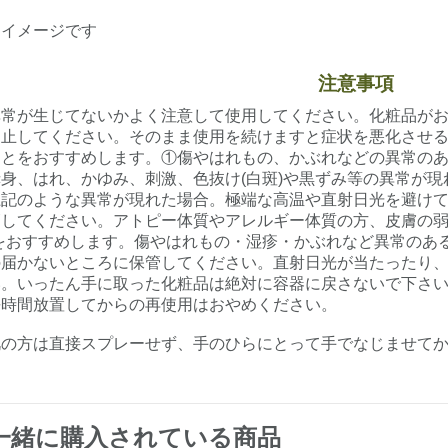
はイメージです
注意事項
異常が生じてないかよく注意して使用してください。化粧品が
中止してください。そのまま使用を続けますと症状を悪化させ
ことをおすすめします。①傷やはれもの、かぶれなどの異常の
身、はれ、かゆみ、刺激、色抜け(白斑)や黒ずみ等の異常が
上記のような異常が現れた場合。極端な高温や直射日光を避け
してください。アトピー体質やアレルギー体質の方、皮膚の弱
をおすすめします。傷やはれもの・湿疹・かぶれなど異常のあ
の届かないところに保管してください。直射日光が当たったり
い。いったん手に取った化粧品は絶対に容器に戻さないで下さ
長時間放置してからの再使用はおやめください。
肌の方は直接スプレーせず、手のひらにとって手でなじませて
一緒に購入されている商品