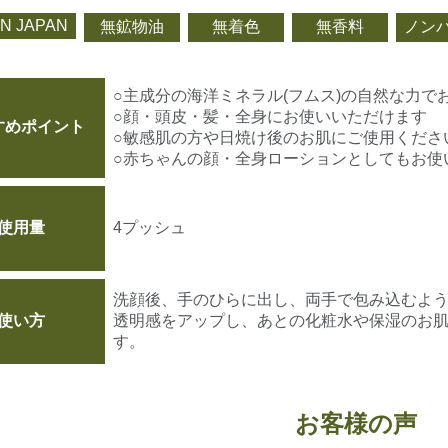
IN JAPAN
無鉱物油
無着色
無香料
ノン
○主成分の海洋ミネラル(フムス)の自然な力で
○顔・頭皮・髪・全身にお使いいただけます
すめポイント
○敏感肌の方や日焼け後のお肌にご使用くださ
○赤ちゃんの顔・全身ローションとしてもお使
使用量
4プッシュ
洗顔後、手のひらに出し、両手で包み込むよ
使い方
透明感をアップし、あとの化粧水や保湿のお肌
す。
お客様の声