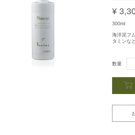
¥ 3,3
300ml
海洋泥フ
タミンな
数量