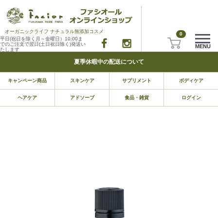
オーガニックライフ ナチュラル無添加コスメ
0
平日(祝日を除く月～金曜日）10:00ま
でのご注文で翌日(土日祝日除く)発送い
MENU
たします
夏季休暇中の配送について
キャンペーン商品
スキンケア
サプリメント
ボディケア
ヘアケア
アドソーブ
食品・雑貨
ログイン