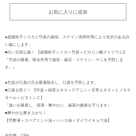
お気に入りに追加
●超微粒子シリカと竹炭の歯垢、ステイン清掃作用により光沢のある白
い歯にします。
■白い元気な歯！ 【超微粒子シリカ＋竹炭＋ピロリン酸ナトリウム】
『竹炭の吸着、除去作用で歯垢・歯石・ステイン・ヤニを予防しま
す。』
●竹炭が口臭の元を吸着除去し、口臭を予防します。
■口臭を防ぐ！ 【竹炭＋緑茶エキス＋テアニン＋甘草エキス＋ヒノキチ
オール＋ビタミンＣ】
『臭いを吸着し、清潔・爽やかに、歯茎の健康を守ります』
■爽やかな磨き上がり！
【竹酢液＋スペアミント油＋ハッカ油＋ダイウイキョウ油】
内容量：130g