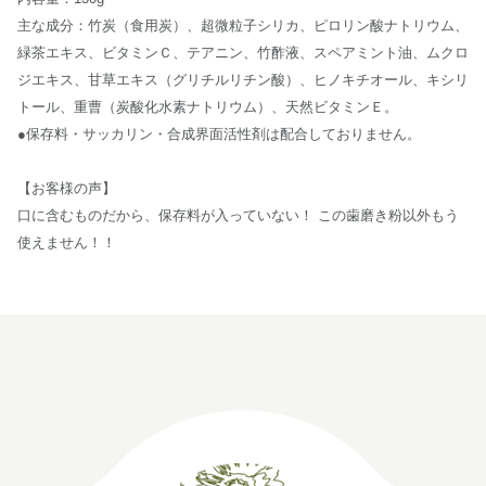
主な成分：竹炭（食用炭）、超微粒子シリカ、ピロリン酸ナトリウム、
緑茶エキス、ビタミンＣ、テアニン、竹酢液、スペアミント油、ムクロ
ジエキス、甘草エキス（グリチルリチン酸）、ヒノキチオール、キシリ
トール、重曹（炭酸化水素ナトリウム）、天然ビタミンＥ。
●保存料・サッカリン・合成界面活性剤は配合しておりません。
【お客様の声】
口に含むものだから、保存料が入っていない！ この歯磨き粉以外もう
使えません！！