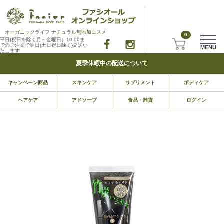
オーガニックライフ ナチュラル無添加コスメ
0
平日(祝日を除く月～金曜日）10:00ま
でのご注文で翌日(土日祝日除く)発送い
MENU
たします
夏季休暇中の配送について
キャンペーン商品
スキンケア
サプリメント
ボディケア
ヘアケア
アドソーブ
食品・雑貨
ログイン