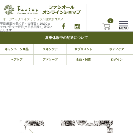
オーガニックライフ ナチュラル無添加コスメ
0
平日(祝日を除く月～金曜日）10:00ま
でのご注文で翌日(土日祝日除く)発送い
MENU
たします
夏季休暇中の配送について
キャンペーン商品
スキンケア
サプリメント
ボディケア
ヘアケア
アドソーブ
食品・雑貨
ログイン