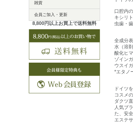
雑貨
口腔内
会員ご加入・更新
キシリ
8,800円以上お買上で送料無料
虫歯・
全成分
水（溶剤
酸化ヒマ
ゾイン
ウスイ
*エタノ
ドイツ
コスメの
ダクツ
人気ブラ
た、安
エステ