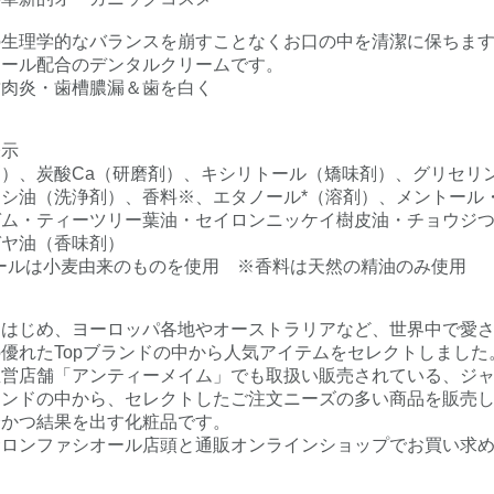
の生理学的なバランスを崩すことなくお口の中を清潔に保ちま
トール配合のデンタルクリームです。
歯肉炎・歯槽膿漏＆歯を白く
表示
）、炭酸Ca（研磨剤）、キシリトール（矯味剤）、グリセリ
シ油（洗浄剤）、香料※、エタノール*（溶剤）、メントール
ガム・ティーツリー葉油・セイロンニッケイ樹皮油・チョウジ
ガヤ油（香味剤）
ールは小麦由来のものを使用 ※香料は天然の精油のみ使用
をはじめ、ヨーロッパ各地やオーストラリアなど、世界中で愛
優れたTopブランドの中から人気アイテムをセレクトしました
直営店舗「アンティーメイム」でも取扱い販売されている、ジ
ンドの中から、セレクトしたご注文ニーズの多い商品を販売し
全かつ結果を出す化粧品です。
サロンファシオール店頭と通販オンラインショップでお買い求