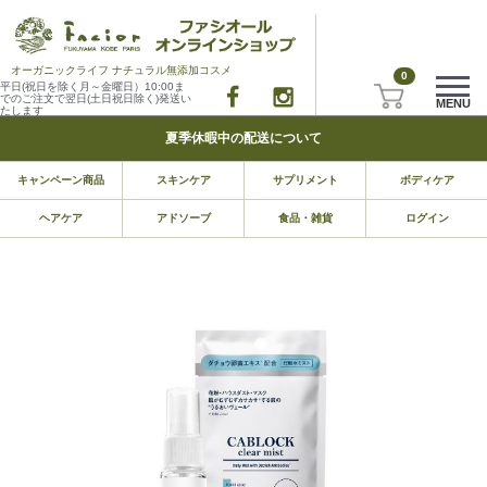
オーガニックライフ ナチュラル無添加コスメ
0
平日(祝日を除く月～金曜日）10:00ま
でのご注文で翌日(土日祝日除く)発送い
MENU
たします
夏季休暇中の配送について
キャンペーン商品
スキンケア
サプリメント
ボディケア
ヘアケア
アドソーブ
食品・雑貨
ログイン