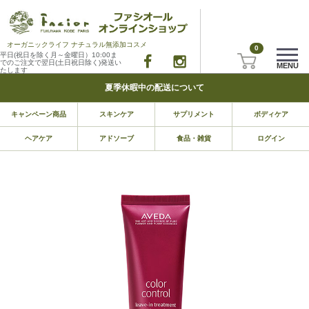
オーガニックライフ ナチュラル無添加コスメ
0
平日(祝日を除く月～金曜日）10:00ま
でのご注文で翌日(土日祝日除く)発送い
MENU
たします
夏季休暇中の配送について
キャンペーン商品
スキンケア
サプリメント
ボディケア
ヘアケア
アドソーブ
食品・雑貨
ログイン