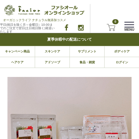
オーガニックライフ ナチュラル無添加コスメ
0
平日(祝日を除く月～金曜日）10:00ま
でのご注文で翌日(土日祝日除く)発送い
MENU
たします
夏季休暇中の配送について
キャンペーン商品
スキンケア
サプリメント
ボディケア
ヘアケア
アドソーブ
食品・雑貨
ログイン