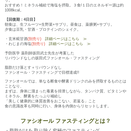
リ。
おすすめ！ミネラル補給で海塩を摂取。３食/１日のエネルギー源は約
1008kcal。
【回復期：4日目】
朝食は、生フルーツ+生野菜+サプリ。昼食は、薬膳粥+サプリ。
夕食は豆乳・甘酒・プロテインのシェイク。
・玄米糀甘酒
(別売り)
詳細ページはこちら ≫
・わじまの海塩
(別売り)
詳細ページはこちら ≫
予防医学 薬剤師坂田武士先生が考案した
リバウンドなしの坂田式ファシオール・ファスティング
脂肪だけ落とす＋リバウンドなし
ファシオール・ファスティングで目標達成!!
ファシオールでは、単なる断食や酵素ドリンクのみを摂取するものとは
ことなり、
まずは、身体に溜まった毒素を排泄しながら、タンパク質、ビタミンや
ミネラル、酵素をたっぷり補給し
「美しく健康的に体質改善をおこない、若返る」こと
食の意識改革も同時に行い、身体を内側からリセットします。
ファシオール ファスティングとは？
・脂肪だけを 取り除く究極のファスティング