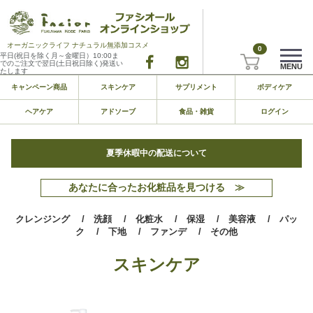
オーガニックライフ ナチュラル無添加コスメ
0
平日(祝日を除く月～金曜日）10:00ま
でのご注文で翌日(土日祝日除く)発送い
MENU
たします
キャンペーン商品
スキンケア
サプリメント
ボディケア
ヘアケア
アドソーブ
食品・雑貨
ログイン
夏季休暇中の配送について
あなたに合ったお化粧品を見つける ≫
クレンジング
/ 洗顔
/ 化粧水
/ 保湿
/ 美容液
/ パッ
ク
/ 下地
/ ファンデ
/ その他
スキンケア