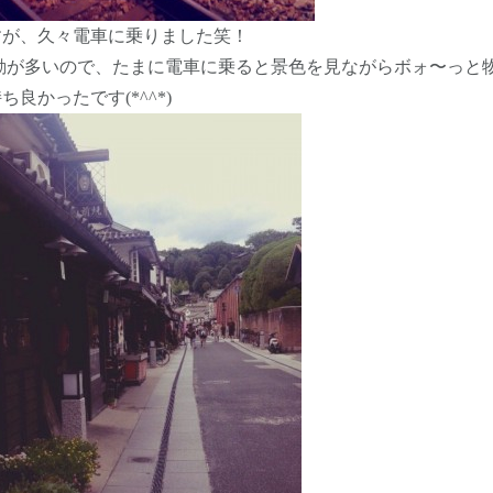
すが、久々電車に乗りました笑！
動が多いので、たまに電車に乗ると景色を見ながらボォ〜っと
良かったです(*^^*)