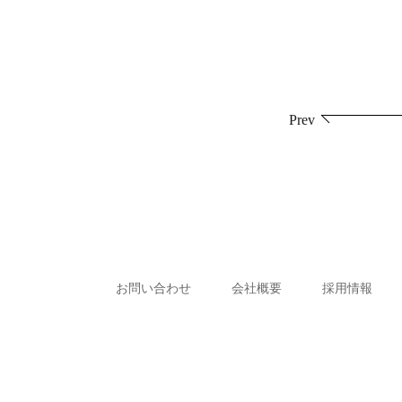
投
Prev
稿
ナ
ビ
ゲ
ー
お問い合わせ
会社概要
採用情報
シ
ョ
ン