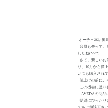
オーチェ本店奥
台風も去って、
したね(*^^*)
さて、新しいお知
り、10月から値
いつも購入され
値上げの前に、
この機会に是非お求
AVEDAの商品
髪質にぴったり
でもご相談下さ