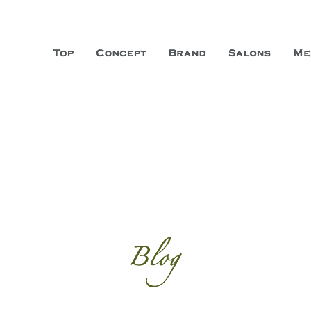
山市に3店舗、神戸三宮に「神戸店」 パリサンジェルマン通りに「パリ店」
ーガニックエステサロン ファシオー
こだわり、内面から美しくなることを追求する「本物」の商品・技術・サー