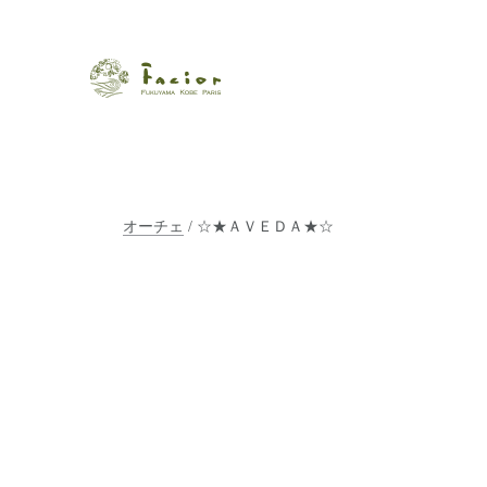
瀬戸内から世界に展開するエステサロン「ファシオール」。福
【福山・神戸・Paris】オ
ポジティブライフを応援します。オーガニックコスメ・商品に
タルでご提案します。
オーチェ
/ ☆★ＡＶＥＤＡ★☆