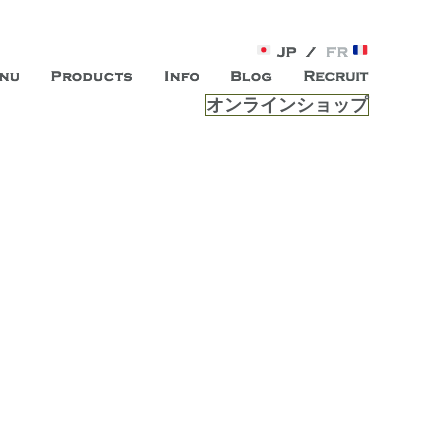
オンラインショップ
がオープン。お客様のもつ「自らしい美しさ」を追求し、未来の
ルは、 内面から輝く美をトー
ビスを提供する総合エステサロンです。