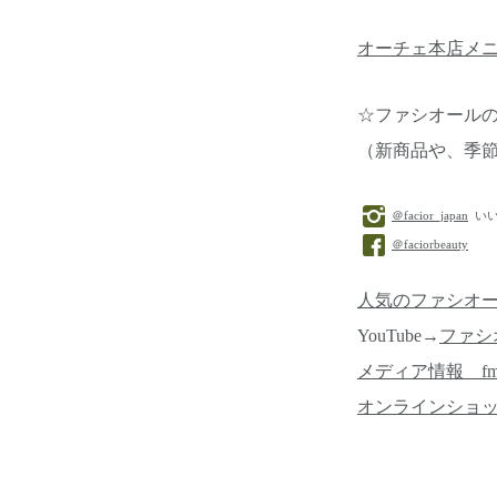
オーチェ本店メ
☆ファシオール
（新商品や、季
＠facior_japan
いい
＠faciorbeauty
人気のファシオ
YouTube→
ファシ
メディア情報 f
オンラインショ