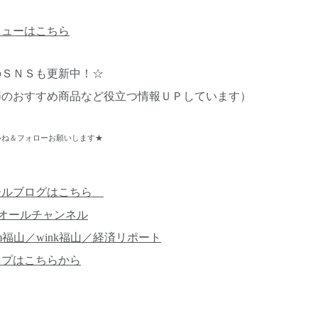
ニューはこちら
のＳＮＳも更新中！☆
節のおすすめ商品など役立つ情報ＵＰしています）
ね＆フォローお願いします★
ールブログはこちら
オールチャンネル
m福山／wink福山／経済リポート
ップはこちらから