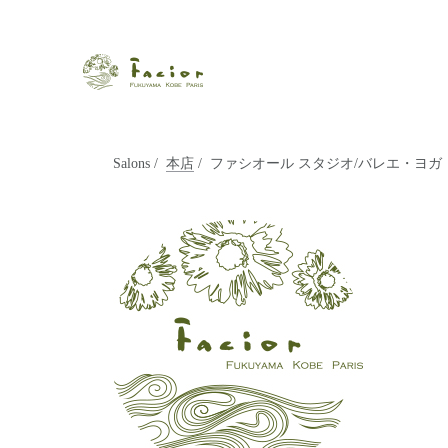
瀬戸内から世界に展開するエステサロン「ファシオール」。福
【福山・神戸・Paris】オ
ポジティブライフを応援します。オーガニックコスメ・商品に
タルでご提案します。
Salons
/
本店
/ ファシオール スタジオ/バレエ・ヨ