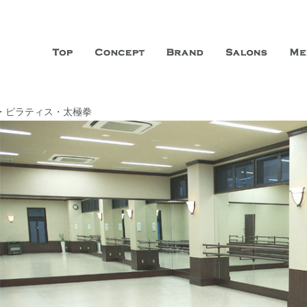
山市に3店舗、神戸三宮に「神戸店」 パリサンジェルマン通りに「パリ店」
ーガニックエステサロン ファシオー
こだわり、内面から美しくなることを追求する「本物」の商品・技術・サー
ガ・ピラティス・太極拳