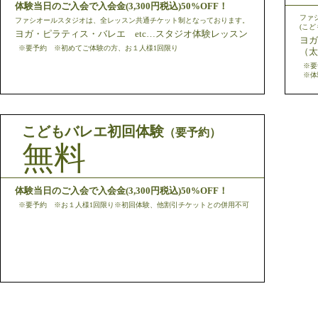
体験当日のご入会で入会金(3,300円税込)50%OFF！
ファ
ファシオールスタジオは、全レッスン共通チケット制となっております。
(こ
ヨガ・ピラティス・バレエ etc…スタジオ体験レッスン
ヨガ
※要予約 ※初めてご体験の方、お１人様1回限り
（太
※要
※体
こどもバレエ初回体験
（要予約）
無料
体験当日のご入会で入会金(3,300円税込)50%OFF！
※要予約 ※お１人様1回限り※初回体験、他割引チケットとの併用不可