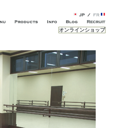
オンラインショップ
がオープン。お客様のもつ「自らしい美しさ」を追求し、未来の
ルは、 内面から輝く美をトー
ビスを提供する総合エステサロンです。