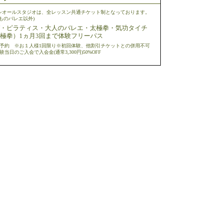
シオールスタジオは、全レッスン共通チケット制となっております。
どものバレエ以外)
・ピラティス・大人のバレエ・太極拳・気功タイチ
極拳）1ヵ月3回まで体験フリーパス
予約 ※お１人様1回限り※初回体験、他割引チケットとの併用不可
験当日のご入会で入会金(通常3,300円)50%OFF