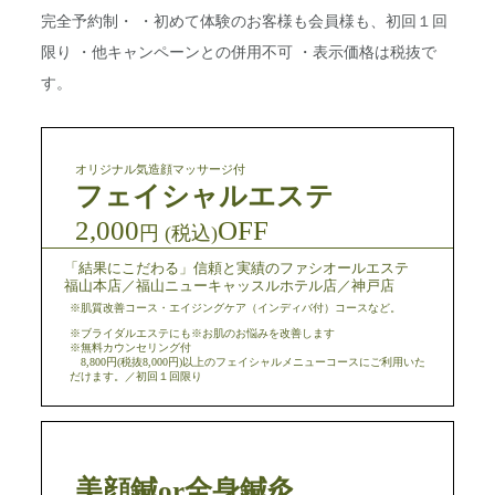
完全予約制・ ・初めて体験のお客様も会員様も、初回１回
限り ・他キャンペーンとの併用不可 ・表示価格は税抜で
す。
オリジナル気造顔マッサージ付
フェイシャルエステ
2,000
OFF
円 (税込)
「結果にこだわる」信頼と実績のファシオールエステ
福山本店／福山ニューキャッスルホテル店／神戸店
※肌質改善コース・エイジングケア（インディバ付）コースなど。
※ブライダルエステにも※お肌のお悩みを改善します
※無料カウンセリング付
8,800円(税抜8,000円)以上のフェイシャルメニューコースにご利用いた
だけます。／初回１回限り
美顔鍼or全身鍼灸