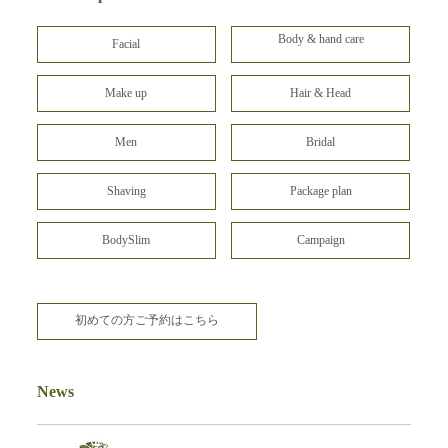
Body & hand care
Facial
Make up
Hair & Head
Men
Bridal
Shaving
Package plan
BodySlim
Campaign
初めての方ご予約はこちら
News