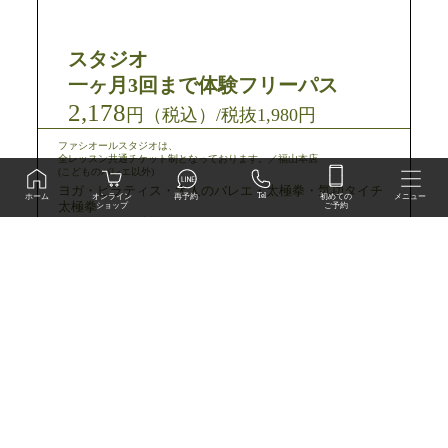
スタジオ
一ヶ月3回まで体験フリーパス
2,178
円（税込）/税抜1,980円
ファシオールスタジオは、
全レッスン共通チケット制となっております。／福山本店
(こどものバレエ以外)
ヨガ・ピラティス・大人のバレエ・太極拳・気功タイチ
初めての
Tel
オンライン
ホーム
再予約
メニュー
太極拳
ご予約
ショップ
1ヵ月3回まで体験フリーパス
※要予約 ※お１人様1回限り
※初回体験、他割引チケットとの併用不可
※体験当日のご入会で入会金(通常3,300円)50%OFF
こどものバレエ
体験2回チケット
1,100
円（税込）/税抜1,000円