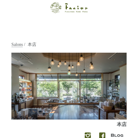
【福山・神戸・
Paris】オーガニ
ックエステサロ
Salons
/ 本店
ン ファシオー
ルは、 内面から
輝く美をトータ
ルでご提案しま
す。
本店