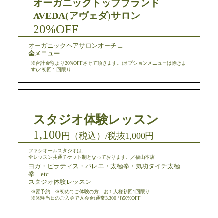
オーガニックトップブランド
AVEDA(アヴェダ)サロン
20%OFF
オーガニックヘアサロンオーチェ
全メニュー
※合計金額より20%OFFさせて頂きます。(オプションメニューは除きま
す)／初回１回限り
スタジオ体験レッスン
1,100
円（税込）/税抜1,000円
ファシオールスタジオは、
全レッスン共通チケット制となっております。／福山本店
ヨガ・ピラティス・バレエ・太極拳・気功タイチ太極
拳 etc…
スタジオ体験レッスン
※要予約 ※初めてご体験の方、お１人様初回1回限り
※体験当日のご入会で入会金(通常3,300円)50%OFF