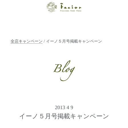
【福山・神戸・
Paris】オーガニ
ックエステサロ
全店キャンペーン
/ イーノ５月号掲載キャンペーン
ン ファシオー
ルは、 内面から
輝く美をトータ
ルでご提案しま
す。
2013 4 9
イーノ５月号掲載キャンペーン