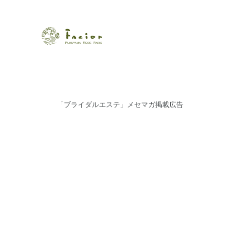
瀬戸内から世界に展開するエステサロン「ファシオール」。福
【福山・神戸・Paris】オ
ポジティブライフを応援します。オーガニックコスメ・商品に
タルでご提案します。
「ブライダルエステ」メセマガ掲載広告