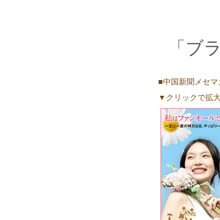
「ブ
■中国新聞メセマ
▼クリックで拡