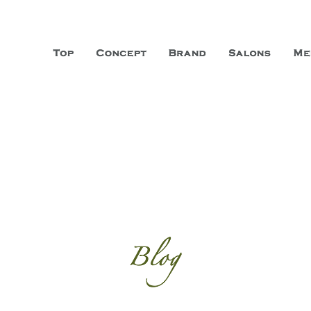
山市に3店舗、神戸三宮に「神戸店」 パリサンジェルマン通りに「パリ店」
ーガニックエステサロン ファシオー
こだわり、内面から美しくなることを追求する「本物」の商品・技術・サー