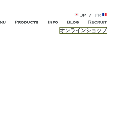
オンラインショップ
がオープン。お客様のもつ「自らしい美しさ」を追求し、未来の
ルは、 内面から輝く美をトー
ビスを提供する総合エステサロンです。