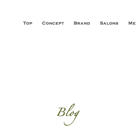
山市に3店舗、神戸三宮に「神戸店」 パリサンジェルマン通りに「パリ店」
ーガニックエステサロン ファシオー
こだわり、内面から美しくなることを追求する「本物」の商品・技術・サー