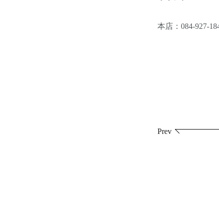
本店：084-927-18
投
Prev
稿
ナ
ビ
ゲ