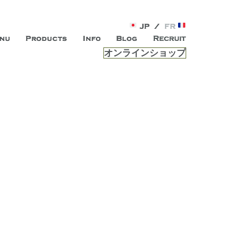
オンラインショップ
がオープン。お客様のもつ「自らしい美しさ」を追求し、未来の
ルは、 内面から輝く美をトー
ビスを提供する総合エステサロンです。