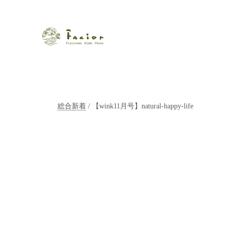
瀬戸内から世界に展開するエステサロン「ファシオール」。福
【福山・神戸・Paris】オ
ポジティブライフを応援します。オーガニックコスメ・商品に
タルでご提案します。
総合新着
/ 【wink11月号】natural-happy-life