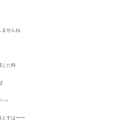
しませんね
感じた時
ば
~♪
落とすは〜〜