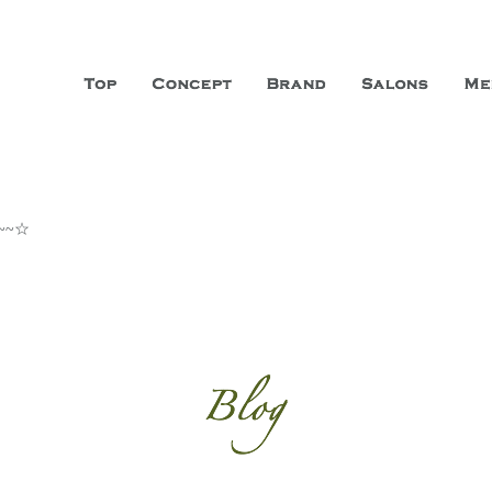
山市に3店舗、神戸三宮に「神戸店」 パリサンジェルマン通りに「パリ店」
ーガニックエステサロン ファシオー
こだわり、内面から美しくなることを追求する「本物」の商品・技術・サー
~~☆