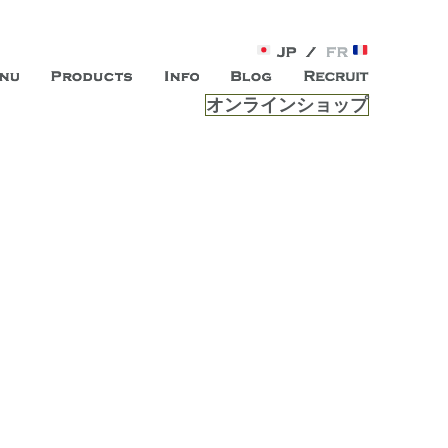
オンラインショップ
がオープン。お客様のもつ「自らしい美しさ」を追求し、未来の
ルは、 内面から輝く美をトー
ビスを提供する総合エステサロンです。