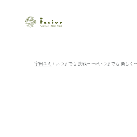
瀬戸内から世界に展開するエステサロン「ファシオール」。福
【福山・神戸・Paris】オ
ポジティブライフを応援します。オーガニックコスメ・商品に
タルでご提案します。
宇田ユミ
/ いつまでも 挑戦~~~☆いつまでも 楽しく~