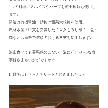
1つの料理にスパイスやハーブを何十種類も使用し
ます♪
醤油は有機醤油、砂糖は甜菜大根糖を使用。
農林水産大臣賞を受賞した＂采女もみじ卵＂、魚・
肉なども新鮮で信頼のおける素材を使用します♪
沢山食べても罪悪感のこない、逆にﾃﾞﾄｯｸｽ～♪な食
事皆さまもいかがですか☆
!!!最後はもちろんデザートも頂きましたよ～