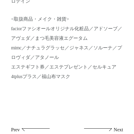
ロテイン
<取扱商品・メイク・雑貨>
faciorファシオールオリジナル化粧品／アドソーブ／
アヴェダ／まつ毛美容液エグータム
mimc／ナチュラグラッセ／ジャネス／ソルーナ／プ
ロヴィダ／アタノール
エステギフト券／エステプレゼント／セルキュア
4tplusプラス／福山布マスク
投
Prev
Next