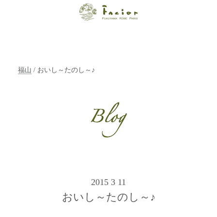
【福山・神戸・
Paris】オーガニ
ックエステサロ
福山
/ おいし～たのし～♪
ン ファシオー
ルは、 内面から
輝く美をトータ
ルでご提案しま
す。
2015 3 11
おいし～たのし～♪