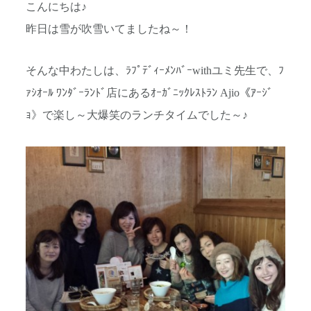
こんにちは♪
昨日は雪が吹雪いてましたね～！
そんな中わたしは、ﾗﾌﾟﾃﾞｨｰﾒﾝﾊﾞｰwithユミ先生で、ﾌ
ｧｼｵｰﾙ ﾜﾝﾀﾞｰﾗﾝﾄﾞ店にあるｵｰｶﾞﾆｯｸﾚｽﾄﾗﾝ Ajio《ｱｰｼﾞ
ｮ》で楽し～大爆笑のランチタイムでした～♪