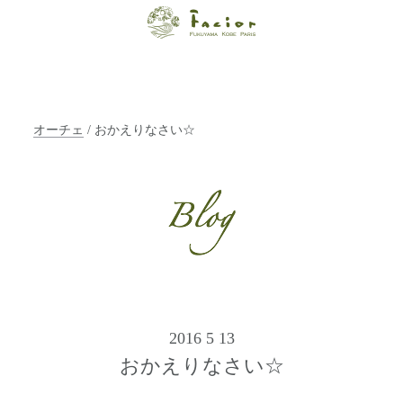
【福山・神戸・
Paris】オーガニ
ックエステサロ
オーチェ
/ おかえりなさい☆
ン ファシオー
ルは、 内面から
輝く美をトータ
ルでご提案しま
す。
2016 5 13
おかえりなさい☆