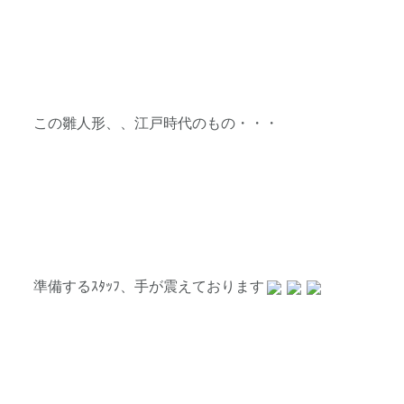
この雛人形、、江戸時代のもの・・・
準備するｽﾀｯﾌ、手が震えております