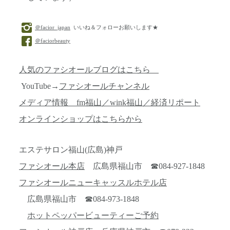
＠facior_japan
いいね＆フォローお願いします★
＠faciorbeauty
人気のファシオールブログはこちら
YouTube→
ファシオールチャンネル
メディア情報 fm福山／wink福山／経済リポート
オンラインショップはこちらから
エステサロン福山(広島)神戸
ファシオール本店
広島県福山市 ☎084-927-1848
ファシオールニューキャッスルホテル店
広島県福山市 ☎084-973-1848
ホットペッパービューティーご予約