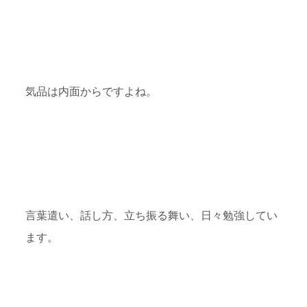
気品は内面からですよね。
言葉遣い、話し方、立ち振る舞い、日々勉強してい
ます。