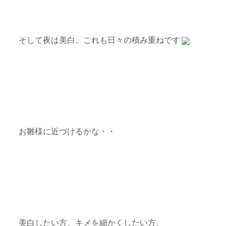
そして夜は美白、これも日々の積み重ねです
お雛様に近づけるかな・・
美白したい方、キメを細かくしたい方、