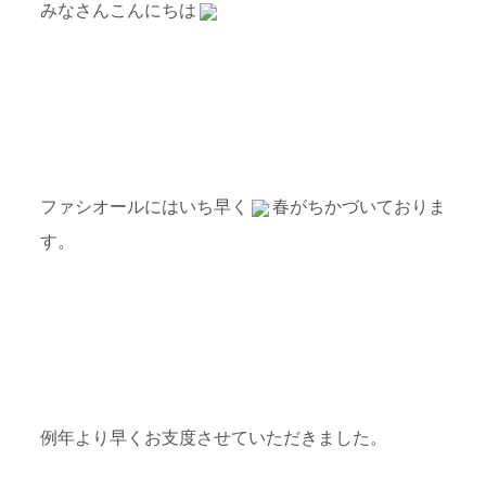
みなさんこんにちは
ファシオールにはいち早く
春がちかづいておりま
す。
例年より早くお支度させていただきました。