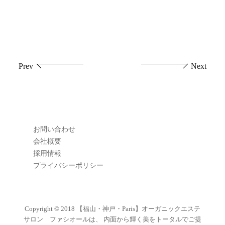
投
Prev
Next
稿
ナ
ビ
お問い合わせ
ゲ
会社概要
採用情報
ー
プライバシーポリシー
シ
ョ
Copyright © 2018
【福山・神戸・Paris】オーガニックエステ
サロン ファシオールは、 内面から輝く美をトータルでご提
ン