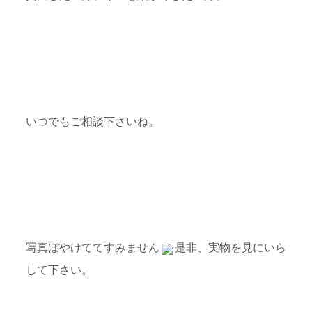
いつでもご相談下さいね。
写真ぼやけててすみません
是非、実物を見にいら
して下さい。