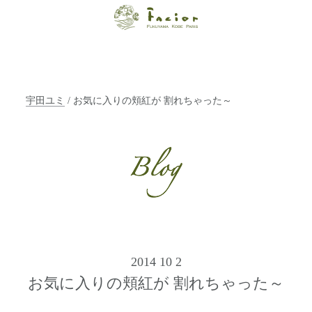
【福山・神戸・
Paris】オーガニ
ックエステサロ
宇田ユミ
/ お気に入りの頬紅が 割れちゃった～
ン ファシオー
ルは、 内面から
輝く美をトータ
ルでご提案しま
す。
2014 10 2
お気に入りの頬紅が 割れちゃった～