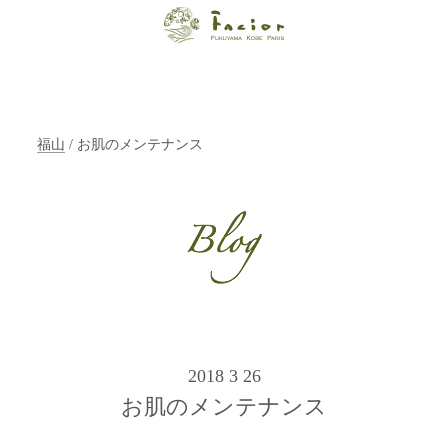
【福山・神戸・
Paris】オーガニ
ックエステサロ
福山
/ お肌のメンテナンス
ン ファシオー
ルは、 内面から
輝く美をトータ
ルでご提案しま
す。
2018 3 26
お肌のメンテナンス