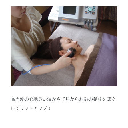
高周波の心地良い温かさで肩からお顔の凝りをほぐ
してリフトアッ
プ！