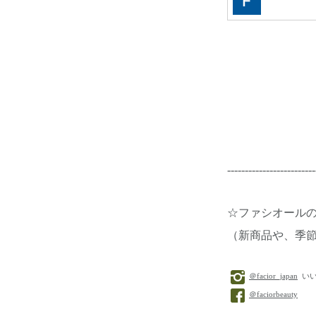
-------------------------
☆ファシオール
（新商品や、季
＠facior_japan
いい
＠faciorbeauty