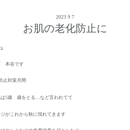
2023 9 7
お肌の老化防止に
ね
店 本谷です
防止対策月間
は5歳 歳をとる…など言われてて
ージがこれから秋に現れてきます