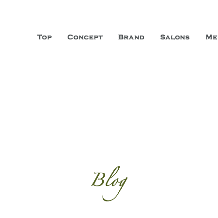
山市に3店舗、神戸三宮に「神戸店」 パリサンジェルマン通りに「パリ店」
ーガニックエステサロン ファシオー
こだわり、内面から美しくなることを追求する「本物」の商品・技術・サー