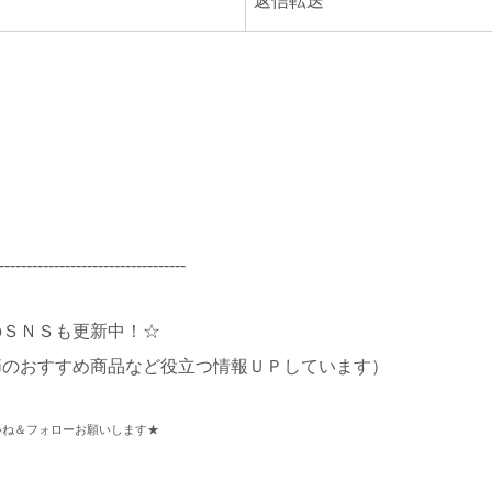
返信
転送
----------------------------------
のＳＮＳも更新中！☆
節のおすすめ商品など役立つ情報ＵＰしています）
ね＆フォローお願いします★