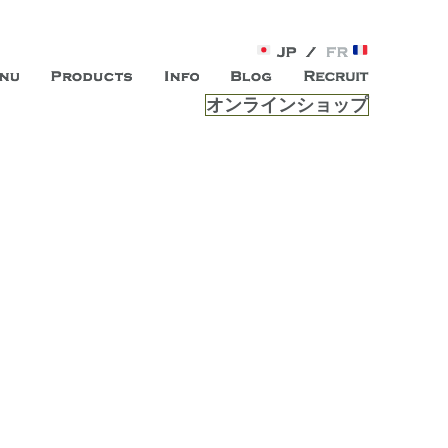
オンラインショップ
がオープン。お客様のもつ「自らしい美しさ」を追求し、未来の
ルは、 内面から輝く美をトー
ビスを提供する総合エステサロンです。