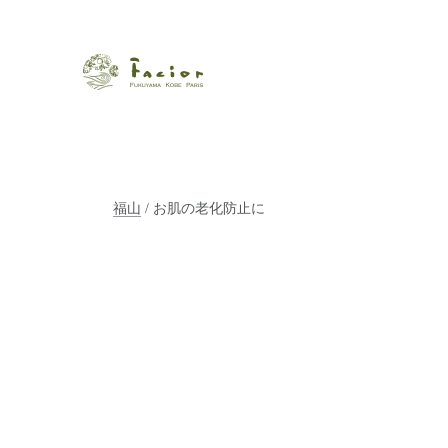
瀬戸内から世界に展開するエステサロン「ファシオール」。福
【福山・神戸・Paris】オ
ポジティブライフを応援します。オーガニックコスメ・商品に
タルでご提案します。
福山
/ お肌の老化防止に