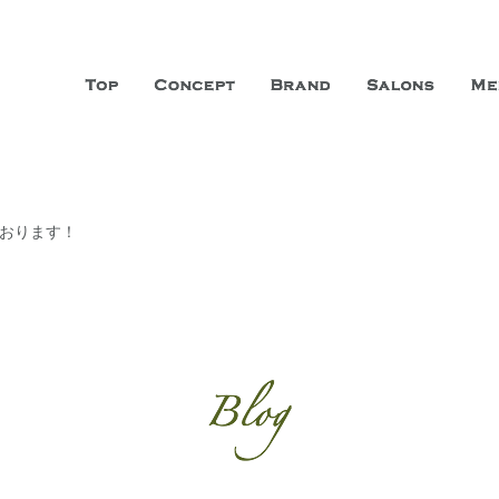
山市に3店舗、神戸三宮に「神戸店」 パリサンジェルマン通りに「パリ店」
ーガニックエステサロン ファシオー
こだわり、内面から美しくなることを追求する「本物」の商品・技術・サー
ております！