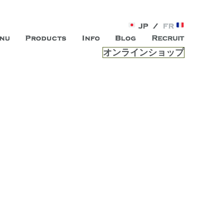
オンラインショップ
がオープン。お客様のもつ「自らしい美しさ」を追求し、未来の
ルは、 内面から輝く美をトー
ビスを提供する総合エステサロンです。