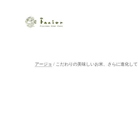
瀬戸内から世界に展開するエステサロン「ファシオール」。福
【福山・神戸・Paris】オ
ポジティブライフを応援します。オーガニックコスメ・商品に
タルでご提案します。
アージョ
/ こだわりの美味しいお米、さらに進化し