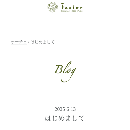
【福山・神戸・
Paris】オーガニ
ックエステサロ
オーチェ
/ はじめまして
ン ファシオー
ルは、 内面から
輝く美をトータ
ルでご提案しま
す。
2025 6 13
はじめまして