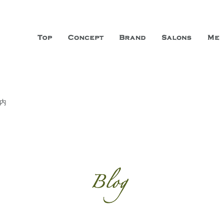
山市に3店舗、神戸三宮に「神戸店」 パリサンジェルマン通りに「パリ店」
ーガニックエステサロン ファシオー
こだわり、内面から美しくなることを追求する「本物」の商品・技術・サー
内