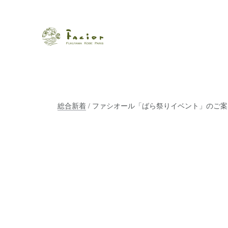
瀬戸内から世界に展開するエステサロン「ファシオール」。福
【福山・神戸・Paris】オ
ポジティブライフを応援します。オーガニックコスメ・商品に
タルでご提案します。
総合新着
/ ファシオール「ばら祭りイベント」のご案