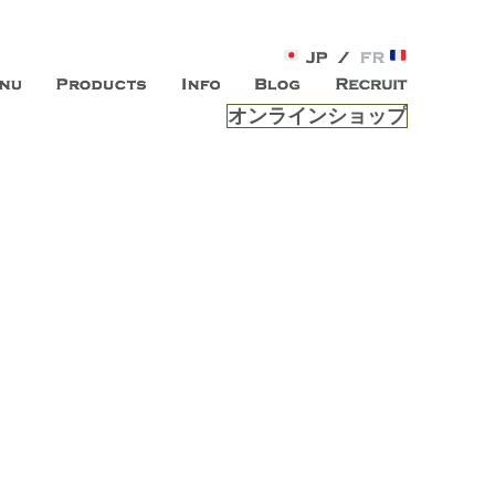
オンラインショップ
がオープン。お客様のもつ「自らしい美しさ」を追求し、未来の
ルは、 内面から輝く美をトー
ビスを提供する総合エステサロンです。