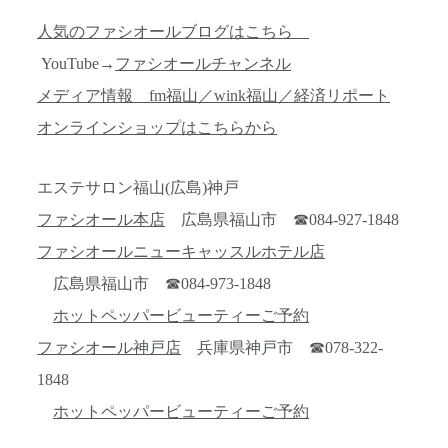
人気のファシオールブログはこちら
YouTube→
ファシオールチャンネル
メディア情報 fm福山／wink福山／経済リポート
オンラインショップはこちらから
エステサロン福山(広島)神戸
ファシオール本店
広島県福山市 ☎084-927-1848
ファシオールニューキャッスルホテル店
広島県福山市 ☎084-973-1848
ホットペッパービューティーご予約
ファシオール神戸店
兵庫県神戸市 ☎078-322-
1848
ホットペッパービューティーご予約