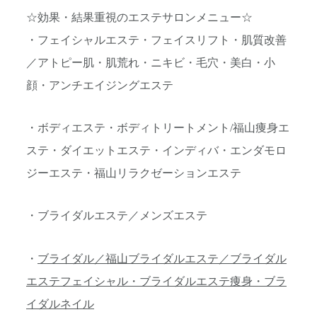
☆効果・結果重視のエステサロンメニュー☆
・フェイシャルエステ・フェイスリフト・肌質改善
／アトピー肌・肌荒れ・ニキビ・毛穴・美白・小
顔・アンチエイジングエステ
・ボディエステ・ボディトリートメント/福山痩身エ
ステ・ダイエットエステ・インディバ・エンダモロ
ジーエステ・福山リラクゼーションエステ
・ブライダルエステ／メンズエステ
・
ブライダル／福山ブライダルエステ／ブライダル
エステフェイシャル・ブライダルエステ痩身・ブラ
イダルネイル