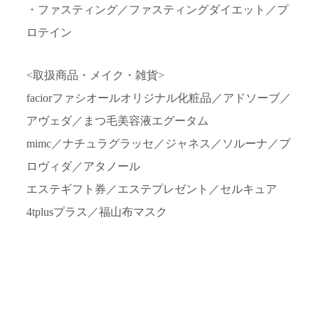
・ファスティング／ファスティングダイエット／プ
ロテイン
<取扱商品・メイク・雑貨>
faciorファシオールオリジナル化粧品／アドソーブ／
アヴェダ／まつ毛美容液エグータム
mimc／ナチュラグラッセ／ジャネス／ソルーナ／プ
ロヴィダ／アタノール
エステギフト券／エステプレゼント／セルキュア
4tplusプラス／福山布マスク