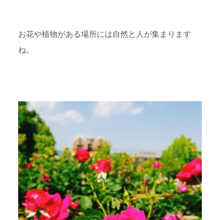
お花や植物がある場所には自然と人が集まります
ね。