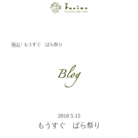
【福山・神戸・
Paris】オーガニ
ックエステサロ
福山
/ もうすぐ ばら祭り
ン ファシオー
ルは、 内面から
輝く美をトータ
ルでご提案しま
す。
2018 5 15
もうすぐ ばら祭り