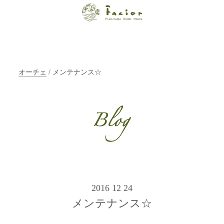
【福山・神戸・
Paris】オーガニ
ックエステサロ
オーチェ
/ メンテナンス☆
ン ファシオー
ルは、 内面から
輝く美をトータ
ルでご提案しま
す。
2016 12 24
メンテナンス☆