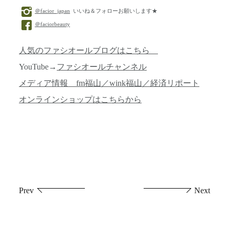
＠facior_japan
いいね＆フォローお願いします★
＠faciorbeauty
人気のファシオールブログはこちら
YouTube→
ファシオールチャンネル
メディア情報 fm福山／wink福山／経済リポート
オンラインショップはこちらから
投
Prev
Next
稿
ナ