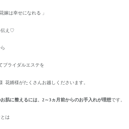
る花嫁は幸せになれる 」
い伝え♡
から
てブライダルエステを
様
花婿様がたくさんお越しくださいます。
のお肌に整えるには、
2～3ヵ月前からのお手入れが理想
です。
テとは