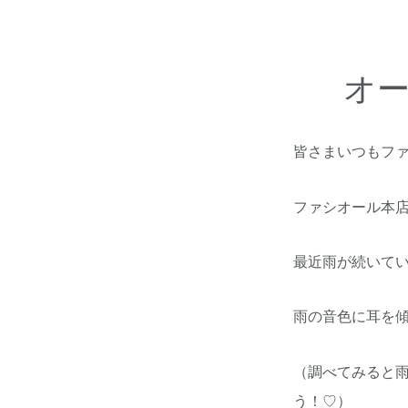
オ
皆さまいつもフ
ファシオール本
最近雨が続いて
雨の音色に耳を
（調べてみると
う！♡）