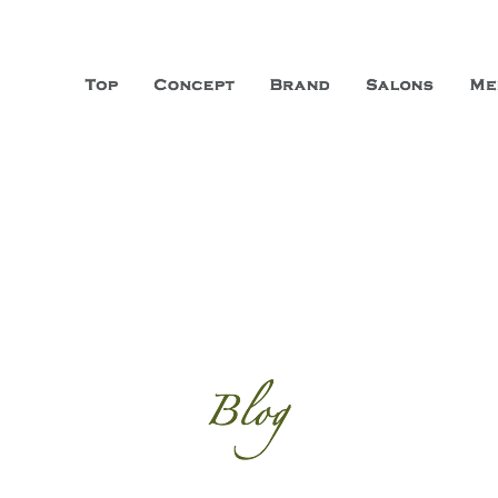
山市に3店舗、神戸三宮に「神戸店」 パリサンジェルマン通りに「パリ店」
ーガニックエステサロン ファシオー
こだわり、内面から美しくなることを追求する「本物」の商品・技術・サー