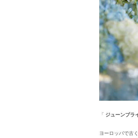
「
ジューンブラ
ヨーロッパで古