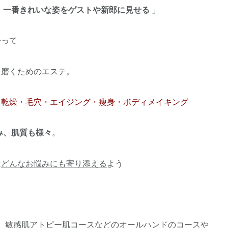
、一番きれいな姿をゲストや新郎に見せる
」
かって
を磨くためのエステ。
・乾燥・毛穴・エイジング・瘦身・ボディメイキング
み、肌質も様々
。
は
どんなお悩みにも寄り添える
よう
、 敏感肌アトピー肌コースなどのオールハンドのコースや