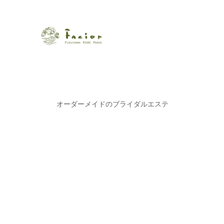
瀬戸内から世界に展開するエステサロン「ファシオール」。福
【福山・神戸・Paris】オ
ポジティブライフを応援します。オーガニックコスメ・商品に
タルでご提案します。
オーダーメイドのブライダルエステ