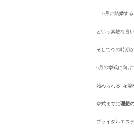
「 6月に結婚す
という素敵な言
そして今の時期
6月の挙式に向け
始められる
花嫁
挙式までに
理想
ブライダルエス