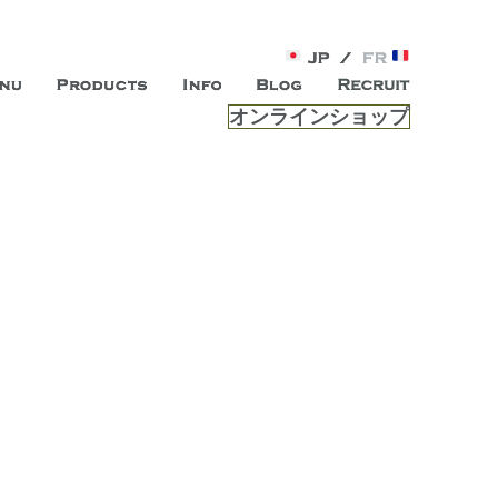
オンラインショップ
がオープン。お客様のもつ「自らしい美しさ」を追求し、未来の
ルは、 内面から輝く美をトー
ビスを提供する総合エステサロンです。