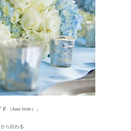
（June
イド
bride）」
くから伝わる