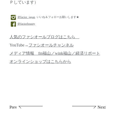
Ｐしています）
＠facior_japan
いいね＆フォローお願いします★
＠faciorbeauty
人気のファシオールブログはこちら
YouTube→
ファシオールチャンネル
メディア情報 fm福山／wink福山／経済リポート
オンラインショップはこちらから
投
Prev
Next
稿