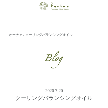
【福山・神戸・
Paris】オーガニ
ックエステサロ
オーチェ
/ クーリングバランシングオイル
ン ファシオー
ルは、 内面から
輝く美をトータ
ルでご提案しま
す。
2020 7 20
クーリングバランシングオイル