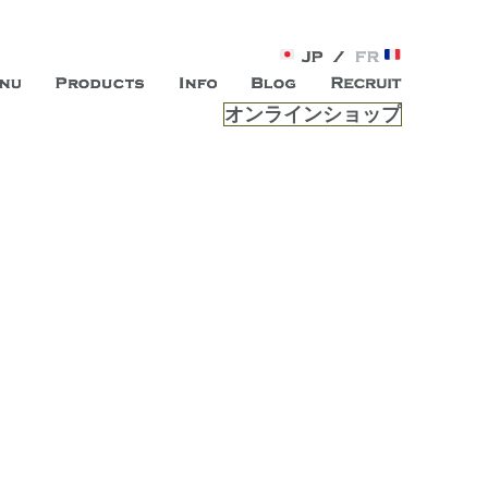
オンラインショップ
がオープン。お客様のもつ「自らしい美しさ」を追求し、未来の
ルは、 内面から輝く美をトー
ビスを提供する総合エステサロンです。