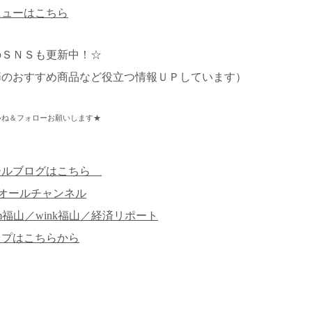
ニューはこちら
のＳＮＳも更新中！☆
節のおすすめ商品など役立つ情報ＵＰしています）
ね＆フォローお願いします★
ールブログはこちら
オールチャンネル
m福山／wink福山／経済リポート
ップはこちらから