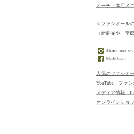
オーチェ本店メ
☆ファシオール
（新商品や、季
＠facior_japan
いい
＠faciorbeauty
人気のファシオ
YouTube→
ファシ
メディア情報 f
オンラインショ