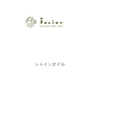
瀬戸内から世界に展開するエステサロン「ファシオール」。福
【福山・神戸・Paris】オ
ポジティブライフを応援します。オーガニックコスメ・商品に
タルでご提案します。
シャインオイル