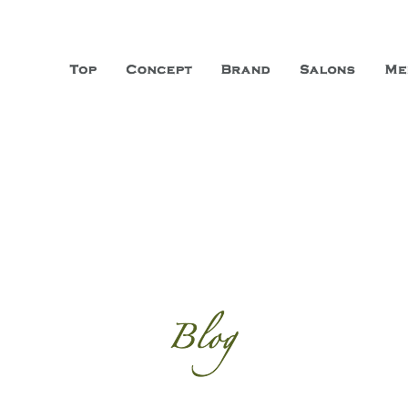
山市に3店舗、神戸三宮に「神戸店」 パリサンジェルマン通りに「パリ店」
ーガニックエステサロン ファシオー
こだわり、内面から美しくなることを追求する「本物」の商品・技術・サー