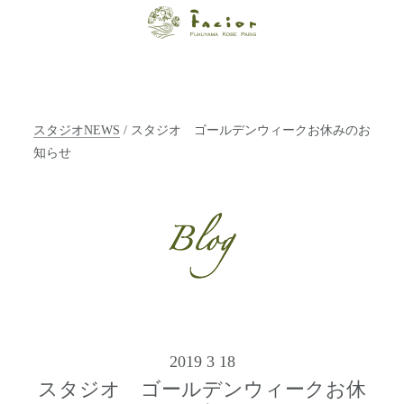
【福山・神戸・
Paris】オーガニ
ックエステサロ
スタジオNEWS
/ スタジオ ゴールデンウィークお休みのお
ン ファシオー
知らせ
ルは、 内面から
輝く美をトータ
ルでご提案しま
す。
2019 3 18
スタジオ ゴールデンウィークお休