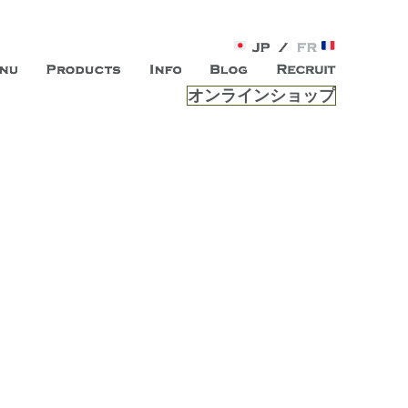
オンラインショップ
がオープン。お客様のもつ「自らしい美しさ」を追求し、未来の
ルは、 内面から輝く美をトー
ビスを提供する総合エステサロンです。