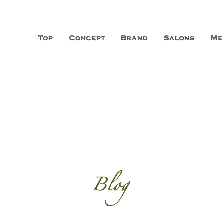
山市に3店舗、神戸三宮に「神戸店」 パリサンジェルマン通りに「パリ店」
ーガニックエステサロン ファシオー
こだわり、内面から美しくなることを追求する「本物」の商品・技術・サー