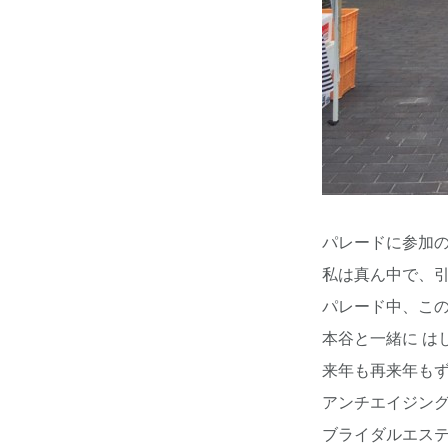
パレードに参加
私は真ん中で、引
パレード中、こ
本谷と一緒に は
来年も再来年もず
アンチエイジン
ブライダルエス