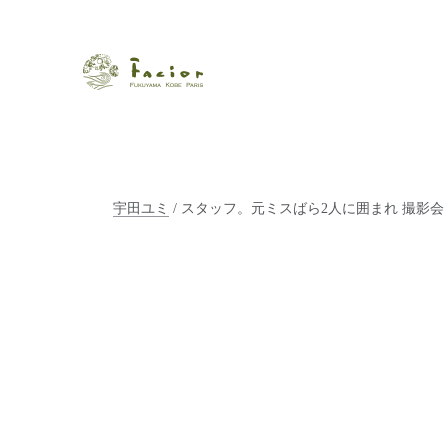
瀬戸内から世界に展開するエステサロン「ファシオール」。福
【福山・神戸・Paris】オ
ポジティブライフを応援します。オーガニックコスメ・商品に
タルでご提案します。
宇田ユミ
/ スタッフ。元ミスばら2人に囲まれ 撮影会