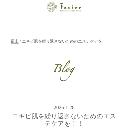
【福山・神戸・
Paris】オーガニ
ックエステサロ
福山
/ ニキビ肌を繰り返さないためのエステケアを！！
ン ファシオー
ルは、 内面から
輝く美をトータ
ルでご提案しま
す。
2026 1 28
ニキビ肌を繰り返さないためのエス
テケアを！！