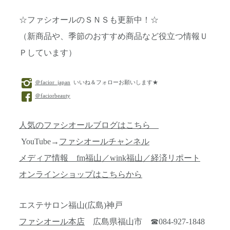
☆ファシオールのＳＮＳも更新中！☆
（新商品や、季節のおすすめ商品など役立つ情報Ｕ
Ｐしています）
＠facior_japan
いいね＆フォローお願いします★
＠faciorbeauty
人気のファシオールブログはこちら
YouTube→
ファシオールチャンネル
メディア情報 fm福山／wink福山／経済リポート
オンラインショップはこちらから
エステサロン福山(広島)神戸
ファシオール本店
広島県福山市 ☎084-927-1848