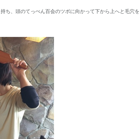
に持ち、頭のてっぺん百会のツボに向かって下から上へと毛穴