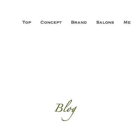
山市に3店舗、神戸三宮に「神戸店」 パリサンジェルマン通りに「パリ店」
ーガニックエステサロン ファシオー
こだわり、内面から美しくなることを追求する「本物」の商品・技術・サー