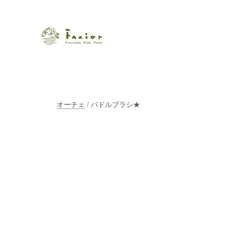
瀬戸内から世界に展開するエステサロン「ファシオール」。福
【福山・神戸・Paris】オ
ポジティブライフを応援します。オーガニックコスメ・商品に
タルでご提案します。
オーチェ
/ パドルブラシ★