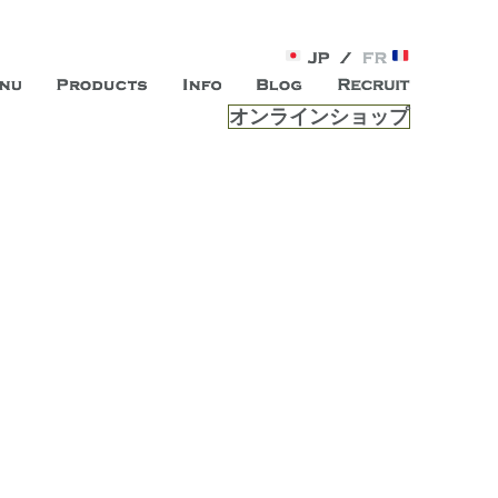
オンラインショップ
がオープン。お客様のもつ「自らしい美しさ」を追求し、未来の
ルは、 内面から輝く美をトー
ビスを提供する総合エステサロンです。