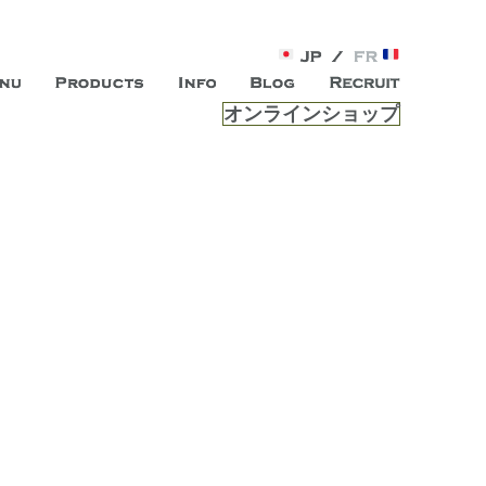
オンラインショップ
がオープン。お客様のもつ「自らしい美しさ」を追求し、未来の
ルは、 内面から輝く美をトー
ビスを提供する総合エステサロンです。