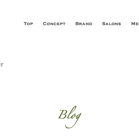
山市に3店舗、神戸三宮に「神戸店」 パリサンジェルマン通りに「パリ店」
ーガニックエステサロン ファシオー
こだわり、内面から美しくなることを追求する「本物」の商品・技術・サー
す