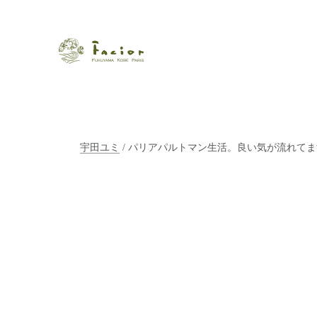
瀬戸内から世界に展開するエステサロン「ファシオール」。福
【福山・神戸・Paris】オ
ポジティブライフを応援します。オーガニックコスメ・商品に
タルでご提案します。
宇田ユミ
/ パリアパルトマン生活。良い気が流れてま