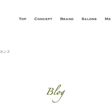
山市に3店舗、神戸三宮に「神戸店」 パリサンジェルマン通りに「パリ店」
ーガニックエステサロン ファシオー
こだわり、内面から美しくなることを追求する「本物」の商品・技術・サー
バカンス