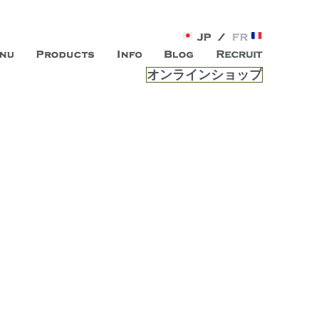
オンラインショップ
がオープン。お客様のもつ「自らしい美しさ」を追求し、未来の
ルは、 内面から輝く美をトー
ビスを提供する総合エステサロンです。