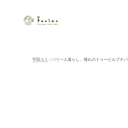
瀬戸内から世界に展開するエステサロン「ファシオール」。福
【福山・神戸・Paris】オ
ポジティブライフを応援します。オーガニックコスメ・商品に
タルでご提案します。
宇田ユミ
/ パリ一人暮らし。憧れのドゥービルプチ