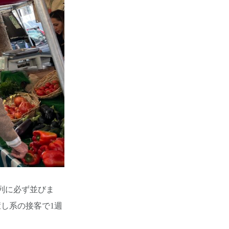
列に必ず並びま
し系の接客で1週