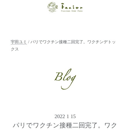
【福山・神戸・
Paris】オーガニ
ックエステサロ
宇田ユミ
/ パリでワクチン接種二回完了。ワクチンデトッ
ン ファシオー
クス
ルは、 内面から
輝く美をトータ
ルでご提案しま
す。
2022 1 15
パリでワクチン接種二回完了。ワク