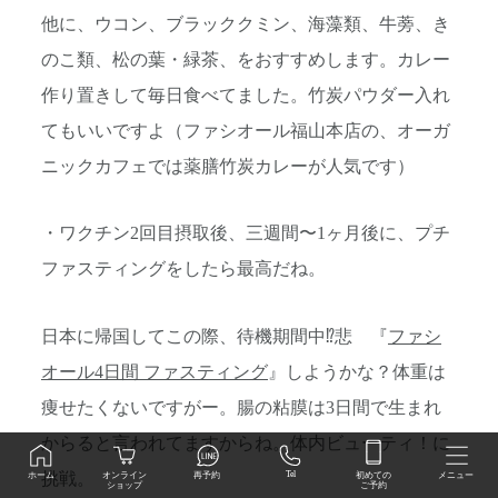
他に、ウコン、ブラッククミン、海藻類、牛蒡、き
のこ類、松の葉・緑茶、をおすすめします。カレー
作り置きして毎日食べてました。竹炭パウダー入れ
てもいいですよ（ファシオール福山本店の、オーガ
ニックカフェでは薬膳竹炭カレーが人気です）
・ワクチン2回目摂取後、三週間〜1ヶ月後に、プチ
ファスティングをしたら最高だね。
日本に帰国してこの際、待機期間中⁉️悲 『
ファシ
オール4日間 ファスティング
』しようかな？体重は
痩せたくないですがー。腸の粘膜は3日間で生まれ
からると言われてますからね。体内ビューティ！に
挑戦。
初めての
Tel
オンライン
ホーム
再予約
メニュー
ご予約
ショップ