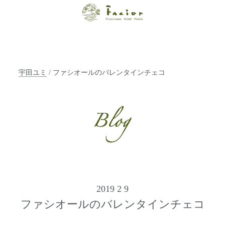
【福山・神戸・
Paris】オーガニ
ックエステサロ
宇田ユミ
/ ファシオールのバレンタインチェコ
ン ファシオー
ルは、 内面から
輝く美をトータ
ルでご提案しま
す。
2019 2 9
ファシオールのバレンタインチェコ