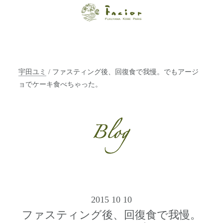
【福山・神戸・
Paris】オーガニ
ックエステサロ
宇田ユミ
/ ファスティング後、回復食で我慢。でもアージ
ン ファシオー
ョでケーキ食べちゃった。
ルは、 内面から
輝く美をトータ
ルでご提案しま
す。
2015 10 10
ファスティング後、回復食で我慢。