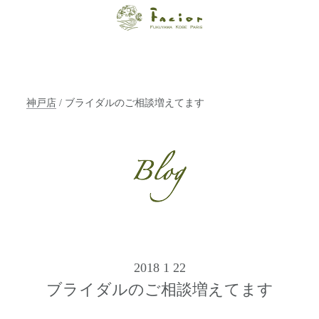
【福山・神戸・
Paris】オーガニ
ックエステサロ
神戸店
/ ブライダルのご相談増えてます
ン ファシオー
ルは、 内面から
輝く美をトータ
ルでご提案しま
す。
2018 1 22
ブライダルのご相談増えてます