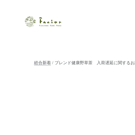
瀬戸内から世界に展開するエステサロン「ファシオール」。福
【福山・神戸・Paris】オ
ポジティブライフを応援します。オーガニックコスメ・商品に
タルでご提案します。
総合新着
/ ブレンド健康野草茶 入荷遅延に関する