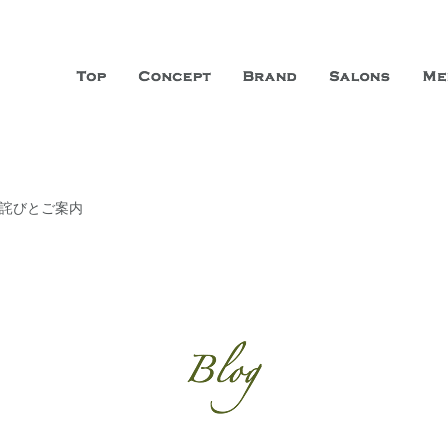
山市に3店舗、神戸三宮に「神戸店」 パリサンジェルマン通りに「パリ店」
ーガニックエステサロン ファシオー
こだわり、内面から美しくなることを追求する「本物」の商品・技術・サー
お詫びとご案内