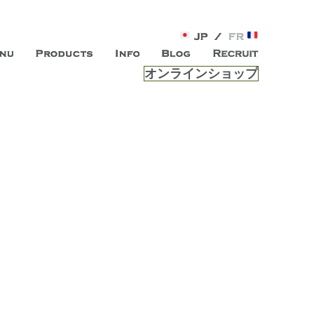
オンラインショップ
がオープン。お客様のもつ「自らしい美しさ」を追求し、未来の
ルは、 内面から輝く美をトー
ビスを提供する総合エステサロンです。