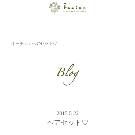
【福山・神戸・
Paris】オーガニ
ックエステサロ
オーチェ
/ ヘアセット♡
ン ファシオー
ルは、 内面から
輝く美をトータ
ルでご提案しま
す。
2015 5 22
ヘアセット♡