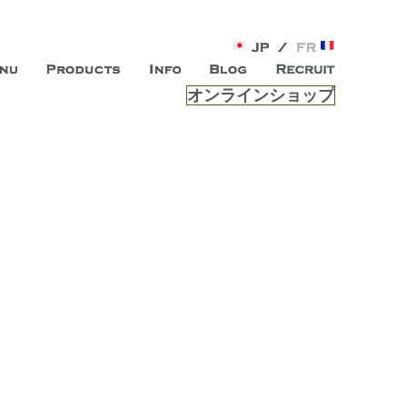
オンラインショップ
がオープン。お客様のもつ「自らしい美しさ」を追求し、未来の
ルは、 内面から輝く美をトー
ビスを提供する総合エステサロンです。