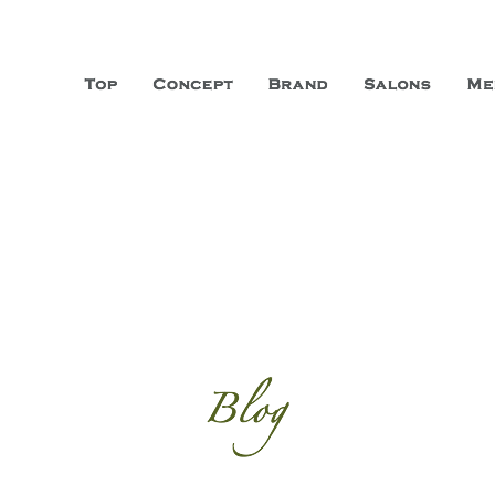
山市に3店舗、神戸三宮に「神戸店」 パリサンジェルマン通りに「パリ店」
ーガニックエステサロン ファシオー
こだわり、内面から美しくなることを追求する「本物」の商品・技術・サー