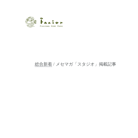
瀬戸内から世界に展開するエステサロン「ファシオール」。福
【福山・神戸・Paris】オ
ポジティブライフを応援します。オーガニックコスメ・商品に
タルでご提案します。
総合新着
/ メセマガ「スタジオ」掲載記事