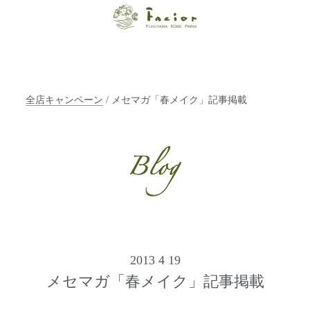
【福山・神戸・
Paris】オーガニ
ックエステサロ
全店キャンペーン
/ メセマガ「春メイク」記事掲載
ン ファシオー
ルは、 内面から
輝く美をトータ
ルでご提案しま
す。
2013 4 19
メセマガ「春メイク」記事掲載