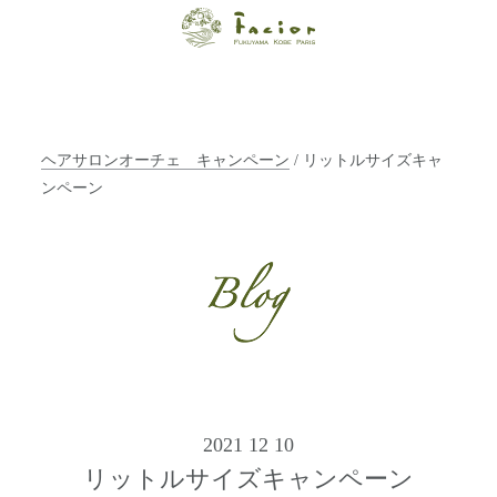
【福山・神戸・
Paris】オーガニ
ックエステサロ
ヘアサロンオーチェ キャンペーン
/ リットルサイズキャ
ン ファシオー
ンペーン
ルは、 内面から
輝く美をトータ
ルでご提案しま
す。
2021 12 10
リットルサイズキャンペーン